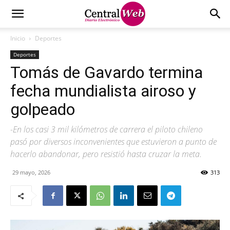
Inicio
Deportes
Deportes
Tomás de Gavardo termina
fecha mundialista airoso y
golpeado
-En los casi 3 mil kilómetros de carrera el piloto chileno
pasó por diversos inconvenientes que estuvieron a punto de
hacerlo abandonar, pero resistió hasta cruzar la meta.
29 mayo, 2026
313