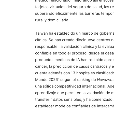
médico relacionado, mejorando así el acces
tarjetas virtuales del seguro de salud, las r
superando eficazmente las barreras tempora
rural y domiciliaria.
Taiwán ha establecido un marco de gobernanz
clínica. Se han creado diecinueve centros 
responsable, la validación clínica y la eval
confiable en todo el proceso, desde el desar
productos médicos de IA han recibido aprob
cáncer, la predicción de casos cardíacos y e
cuenta además con 13 hospitales clasificado
Mundo 2026” según el ranking de
Newswe
una sólida competitividad internacional. A
aprendizaje que permiten la validación de m
transferir datos sensibles, y ha comenzado 
establecer modelos confiables de intercamb