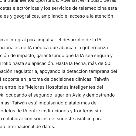
o a tratamientos oportunos. Además, el impulso de las
ecetas electrónicas y los servicios de telemedicina está
les y geográficas, ampliando el acceso a la atención
a integral para impulsar el desarrollo de la IA
nacionales de IA médica que abarcan la gobernanza
uación de impacto, garantizando que la IA sea segura y
rollo hasta su aplicación. Hasta la fecha, más de 50
ación regulatoria, apoyando la detección temprana del
l soporte en la toma de decisiones clínicas. Taiwán
s entre los “Mejores Hospitales Inteligentes del
ek
, ocupando el segundo lugar en Asia y demostrando
demás, Taiwán está impulsando plataformas de
odelos de IA entre instituciones y fronteras sin
a colaborar con socios del sudeste asiático para
io internacional de datos.