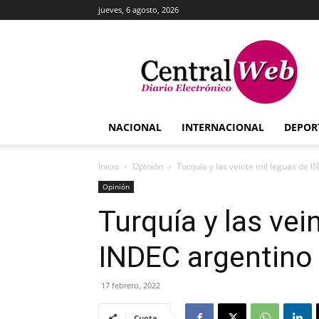
jueves, 6 agosto, 2026
Central
Web
NACIONAL
INTERNACIONAL
DEPOR
Inicio
Opinión
Turquía y las veinte mil leguas de 
Opinión
Turquía y las vei
INDEC argentino
17 febrero, 2022
Cuota