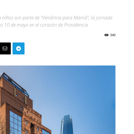
ara niños son parte de “Vendimia para Mamá”, la jornada
ngo 10 de mayo en el corazón de Providencia.
340