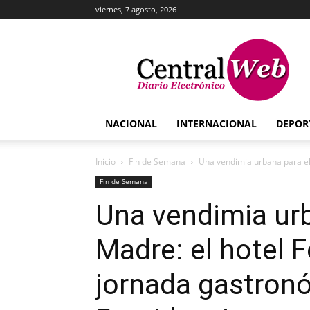
viernes, 7 agosto, 2026
Central
Web
NACIONAL
INTERNACIONAL
DEPOR
Inicio
Fin de Semana
Una vendimia urbana para el D
Fin de Semana
Una vendimia urb
Madre: el hotel F
jornada gastronó