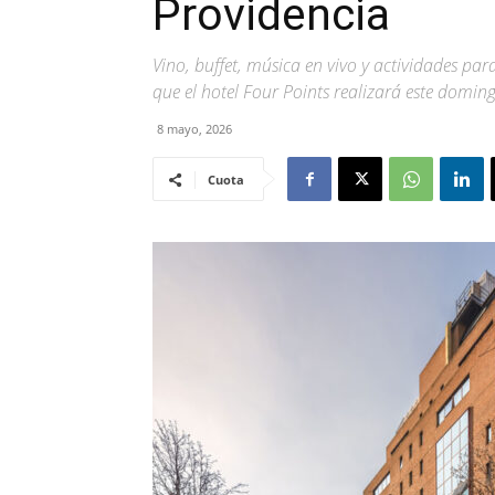
Providencia
Vino, buffet, música en vivo y actividades p
que el hotel Four Points realizará este domi
8 mayo, 2026
Cuota