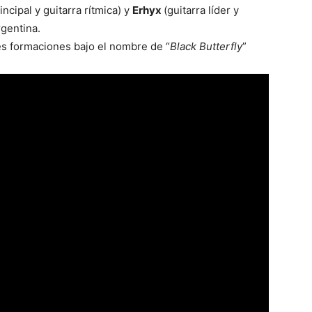
incipal y guitarra rítmica) y
Erhyx
(guitarra líder y
gentina.
les formaciones bajo el nombre de “
Black Butterfly
”