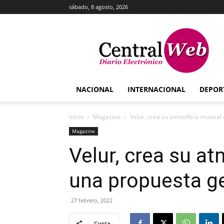
sábado, 8 agosto, 2026
Central
Web
NACIONAL
INTERNACIONAL
DEPOR
Inicio
Magazine
Velur, crea su atmosfera musical
Magazine
Velur, crea su a
una propuesta g
27 febrero, 2022
Cuota