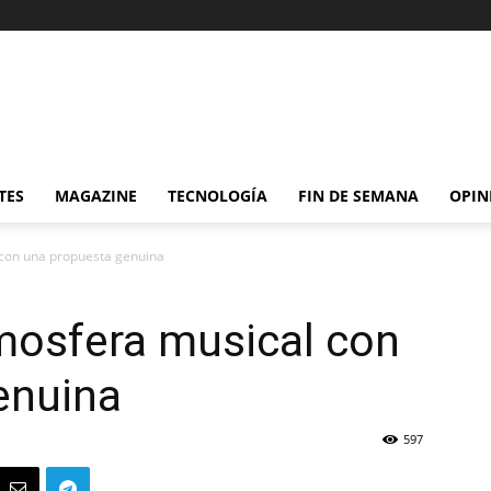
TES
MAGAZINE
TECNOLOGÍA
FIN DE SEMANA
OPIN
 con una propuesta genuina
tmosfera musical con
enuina
597