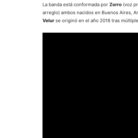
La banda está conformada por
Zorro
(voz pr
arreglo) ambos nacidos en Buenos Aires, Ar
Velur
se originó en el año 2018 tras múltip