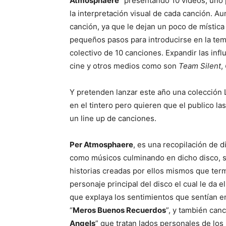
Atmosphaere
” presentando 10 videos, uno 
la interpretación visual de cada canción. 
canción, ya que le dejan un poco de mística
pequeños pasos para introducirse en la tem
colectivo de 10 canciones. Expandir las infl
cine y otros medios como son
Team Silent
,
Y pretenden lanzar este año una colección 
en el tintero pero quieren que el publico las
un line up de canciones.
Per Atmosphaere
, es una recopilación de d
como músicos culminando en dicho disco, s
historias creadas por ellos mismos que te
personaje principal del disco el cual le da e
que explaya los sentimientos que sentían e
“
Meros Buenos Recuerdos
”, y también can
Angels
” que tratan lados personales de los 