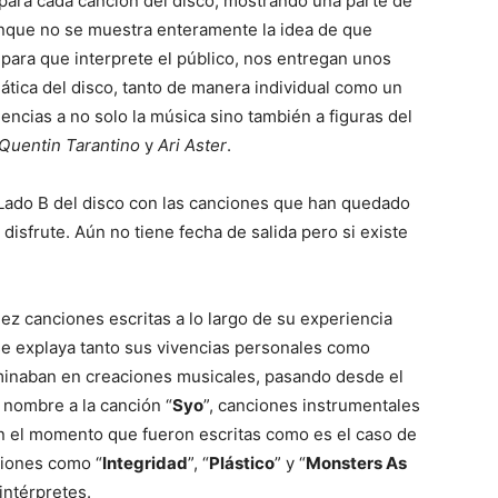
para cada canción del disco, mostrando una parte de
Aunque no se muestra enteramente la idea de que
 para que interprete el público, nos entregan unos
ática del disco, tanto de manera individual como un
uencias a no solo la música sino también a figuras del
Quentin Tarantino
y
Ari Aster
.
Lado B del disco con las canciones que han quedado
 disfrute. Aún no tiene fecha de salida pero si existe
iez canciones escritas a lo largo de su experiencia
e explaya tanto sus vivencias personales como
rminaban en creaciones musicales, pasando desde el
l nombre a la canción “
Syo
”, canciones instrumentales
n el momento que fueron escritas como es el caso de
ciones como “
Integridad
”, “
Plástico
” y “
Monsters As
intérpretes.