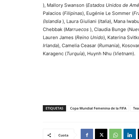
), Mallory Swanson (
Estados Unidos de Amé
Palacios (
Filipinas
), Eugénie Le Sommer (
Fr
(Islandia
), Laura Giuliani (
Italia
), Mana Iwabu
Chebbak (
Marruecos
), Claudia Bunge (
Nuev
Lauren James (
Reino Unido
), Katerina Svitk
Irlanda
), Camelia Ceasar (
Rumania
), Kosovar
Karagenc (
Turquía
), Huynh Nhu (
Vietnam
).
ETIQUETAS
Copa Mundial Femenina de la FIFA
Tea
Cuota