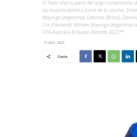
El Team Visa es parte del largo compromiso d
las mujeres dentro y fuera de la cancha. Entr
Mayorga (Argentina), Debinha (Brasil), Daniel
Cox (Panamá). Miriam Mayorga (Argentina) s
FIFA Australia & Nueva Zelanda 2023™.
12 abril, 2023
Cuota