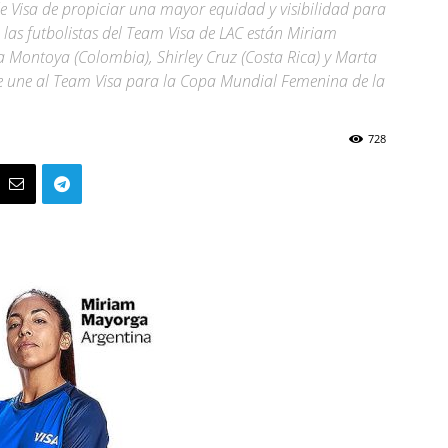
e Visa de propiciar una mayor equidad y visibilidad para
e las futbolistas del Team Visa de LAC están Miriam
a Montoya (Colombia), Shirley Cruz (Costa Rica) y Marta
e une al Team Visa para la Copa Mundial Femenina de la
728