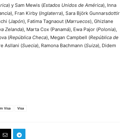
rica
) y Sam Mewis (
Estados Unidos de América
), Inna
ancia
), Fran Kirby (
Inglaterra
), Sara Björk Gunnarsdottir
chi (
Japón
), Fatima Tagnaout (
Marruecos
), Ghizlane
a Zelanda
), Marta Cox (Panamá), Ewa Pajor (
Polonia
),
ova (
República Checa
), Megan Campbell (
República de
e Asllani (
Suecia
), Ramona Bachmann (
Suiza
), Didem
m Visa
Visa