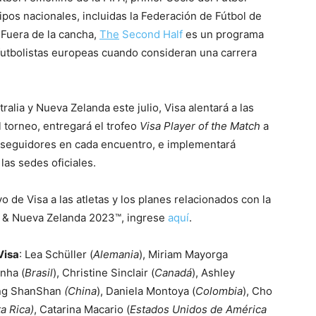
pos nacionales, incluidas la Federación de Fútbol de
 Fuera de la cancha,
The
Second Half
es un programa
 futbolistas europeas cuando consideran una carrera
ralia y Nueva Zelanda este julio, Visa alentará a las
l torneo, entregará el trofeo
Visa Player of the Match
a
os seguidores en cada encuentro, e implementará
as sedes oficiales.
 de Visa a las atletas y los planes relacionados con la
a & Nueva Zelanda 2023™, ingrese
aquí
.
Visa
: Lea Schüller (
Alemania
), Miriam Mayorga
inha (
Brasil
), Christine Sinclair (
Canadá
), Ashley
ang ShanShan
(China
), Daniela Montoya (
Colombia
), Cho
a Rica)
, Catarina Macario (
Estados Unidos de América