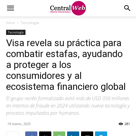
Inicio
Tecnología
Tecnología
Visa revela su práctica para
combatir estafas, ayudando
a proteger a los
consumidores y al
ecosistema financiero global
El grupo recién formalizado evitó más de USD 350 millones
en intentos de fraude en 2024 utilizando nueva tecnología y
procesos impulsados por humanos.
19 marzo, 2025
281