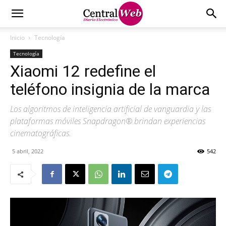
Inicio
Tecnología
Tecnología
Xiaomi 12 redefine el
teléfono insignia de la marca
Los algoritmos de inteligencia artificial de vanguardia y las
plataformas móviles Snapdragon® brindan experiencias
cinematográficas.
5 abril, 2022
542