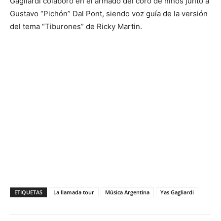
Gagliardi colaboró en el armado del coro de niños junto a
Gustavo “Pichón” Dal Pont, siendo voz guía de la versión
del tema “Tiburones” de Ricky Martin.
ETIQUETAS
La llamada tour
Música Argentina
Yas Gagliardi