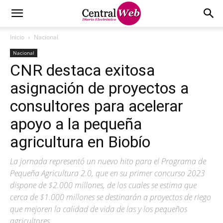
Inicio
Nacional
Nacional
CNR destaca exitosa
asignación de proyectos a
consultores para acelerar
apoyo a la pequeña
agricultura en Biobío
La jornada representó un nuevo hito para el Programa de
Pequeña Agricultura 2.0, que en su primer concurso 2023
dispone de $2.000 millones, de los cuales se estima que
cerca de $1.000 millones se destinarán a proyectos de riego
que mejoren la calidad de vida de las y los pequeños
agricultores.