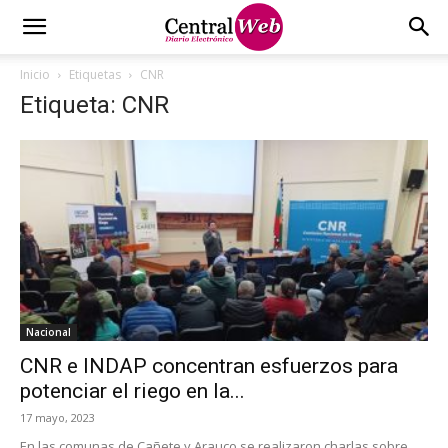
Inicio
Etiquetas
CNR
Etiqueta: CNR
Nacional
CNR e INDAP concentran esfuerzos para
potenciar el riego en la...
17 mayo, 2023
En las comunas de Cañete y Arauco se realizaron charlas sobre