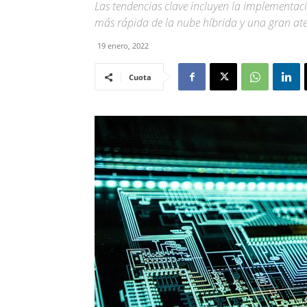
Las tendencias clave incluyen la implementac
más rápida de la nube híbrida y una gran aten
19 enero, 2022
Cuota