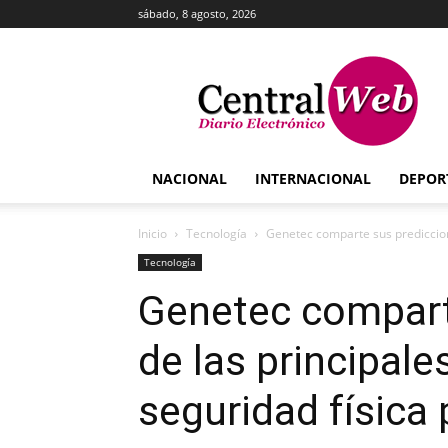
sábado, 8 agosto, 2026
Central
Web
NACIONAL
INTERNACIONAL
DEPOR
Inicio
Tecnología
Genetec comparte sus prediccione
Tecnología
Genetec compart
de las principal
seguridad física 