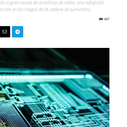
ión a gran escala de analíticas de video, una adopción
ción en los riesgos de la cadena de suministro.
667