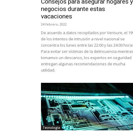
Consejos para asegurar hogares y
negocios durante estas
vacaciones
24 febrero, 2022
De acuerdo a datos recopilados por Verisure, el 1
de los intentos de intrusión a nivel nacional se
concentra los lunes entre las 22:00 y las 24:00 hora
Para evitar ser víctimas de la delincuencia mientra
tomamos un descanso, los expertos en seguridad
entregan algunas recomendaciones de mucha
utilidad.
Tecnología