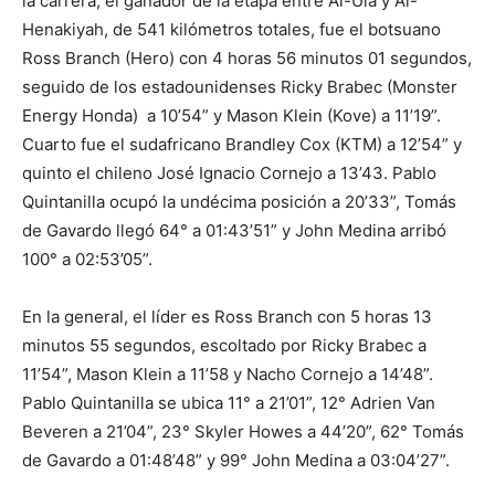
la carrera, el ganador de la etapa entre Al-Ula y Al-
Henakiyah, de 541 kilómetros totales, fue el botsuano
Ross Branch (Hero) con 4 horas 56 minutos 01 segundos,
seguido de los estadounidenses Ricky Brabec (Monster
Energy Honda) a 10’54” y Mason Klein (Kove) a 11’19”.
Cuarto fue el sudafricano Brandley Cox (KTM) a 12’54” y
quinto el chileno José Ignacio Cornejo a 13’43. Pablo
Quintanilla ocupó la undécima posición a 20’33”, Tomás
de Gavardo llegó 64° a 01:43’51” y John Medina arribó
100° a 02:53’05”.
En la general, el líder es Ross Branch con 5 horas 13
minutos 55 segundos, escoltado por Ricky Brabec a
11’54”, Mason Klein a 11’58 y Nacho Cornejo a 14’48”.
Pablo Quintanilla se ubica 11° a 21’01”, 12° Adrien Van
Beveren a 21’04”, 23° Skyler Howes a 44’20”, 62° Tomás
de Gavardo a 01:48’48” y 99° John Medina a 03:04’27”.