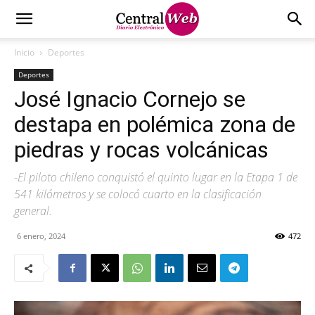
Inicio
Deportes
Deportes
José Ignacio Cornejo se
destapa en polémica zona de
piedras y rocas volcánicas
-El piloto chileno conquistó el quinto lugar en la Etapa 1 de
541 kilómetros y se colocó cuarto en la clasificación
general.
6 enero, 2024
472