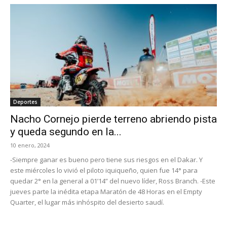
Deportes
Nacho Cornejo pierde terreno abriendo pista
y queda segundo en la...
10 enero, 2024
-Siempre ganar es bueno pero tiene sus riesgos en el Dakar. Y
este miércoles lo vivió el piloto iquiqueño, quien fue 14° para
quedar 2° en la general a 01’14” del nuevo líder, Ross Branch. -Este
jueves parte la inédita etapa Maratón de 48 Horas en el Empty
Quarter, el lugar más inhóspito del desierto saudí.