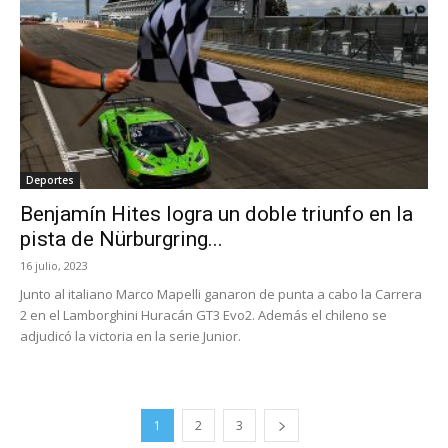
Deportes
Benjamín Hites logra un doble triunfo en la
pista de Nürburgring...
16 julio, 2023
Junto al italiano Marco Mapelli ganaron de punta a cabo la Carrera
2 en el Lamborghini Huracán GT3 Evo2. Además el chileno se
adjudicó la victoria en la serie Junior.
1
2
3